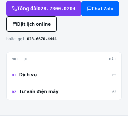
Tổng đài
Chat Zalo
028.7300.0204
Đặt lịch online
hoặc gọi
028.6670.4444
MỤC LỤC
BÀI
Dịch vụ
01
65
Tư vấn điện máy
02
63