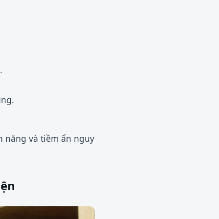
.
ụng.
ện năng và tiềm ẩn nguy
iện