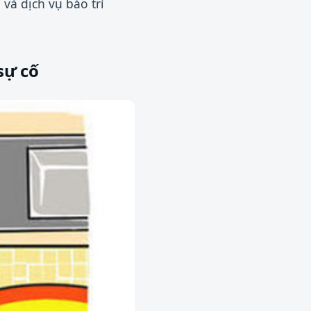
và dịch vụ bảo trì
sự cố