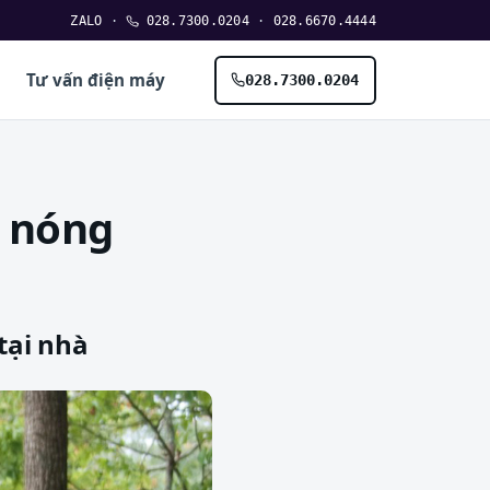
ZALO
·
028.7300.0204
·
028.6670.4444
Tư vấn điện máy
028.7300.0204
c nóng
tại nhà