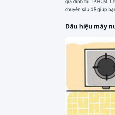
gia đình tại TP.HCM. C
chuyên sâu để giúp bạn
Dấu hiệu máy nư