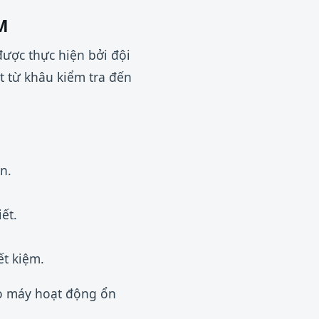
M
được thực hiện bởi đội
 từ khâu kiểm tra đến
n.
ết.
t kiệm.
ảo máy hoạt động ổn