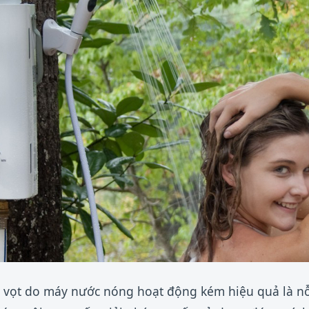
g vọt do máy nước nóng hoạt động kém hiệu quả là nỗ