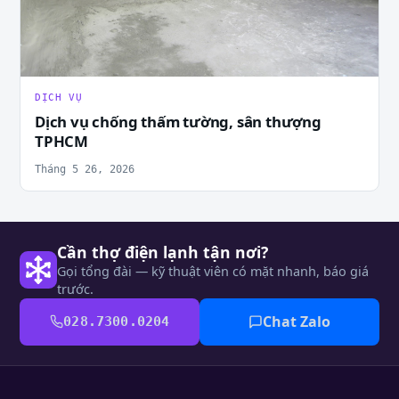
DỊCH VỤ
Dịch vụ chống thấm tường, sân thượng
TPHCM
Tháng 5 26, 2026
Cần thợ điện lạnh tận nơi?
Gọi tổng đài — kỹ thuật viên có mặt nhanh, báo giá
trước.
Chat Zalo
028.7300.0204