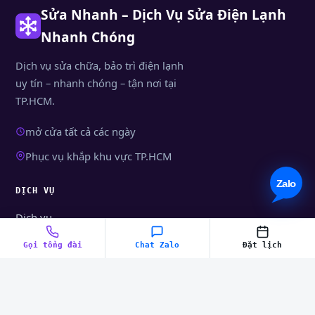
Sửa Nhanh – Dịch Vụ Sửa Điện Lạnh
Nhanh Chóng
Dịch vụ sửa chữa, bảo trì điện lạnh
uy tín – nhanh chóng – tận nơi tại
TP.HCM.
mở cửa tất cả các ngày
Phục vụ khắp khu vực TP.HCM
DỊCH VỤ
Dịch vụ
Tư vấn điện máy
Gọi tổng đài
Chat Zalo
Đặt lịch
BÀI VIẾT MỚI
Hướng dẫn sửa máy lạnh Panasonic báo đèn đỏ